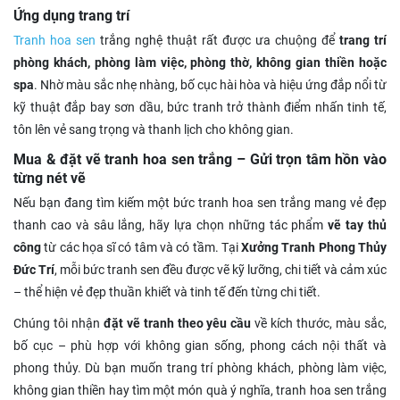
Ứng dụng trang trí
Tranh hoa sen
trắng nghệ thuật rất được ưa chuộng để
trang trí
phòng khách, phòng làm việc, phòng thờ, không gian thiền hoặc
spa
. Nhờ màu sắc nhẹ nhàng, bố cục hài hòa và hiệu ứng đắp nổi từ
kỹ thuật đắp bay sơn dầu, bức tranh trở thành điểm nhấn tinh tế,
tôn lên vẻ sang trọng và thanh lịch cho không gian.
Mua & đặt vẽ tranh hoa sen trắng – Gửi trọn tâm hồn vào
từng nét vẽ
Nếu bạn đang tìm kiếm một bức tranh hoa sen trắng mang vẻ đẹp
thanh cao và sâu lắng, hãy lựa chọn những tác phẩm
vẽ tay thủ
công
từ các họa sĩ có tâm và có tầm. Tại
Xưởng Tranh Phong Thủy
Đức Trí
, mỗi bức tranh sen đều được vẽ kỹ lưỡng, chi tiết và cảm xúc
– thể hiện vẻ đẹp thuần khiết và tinh tế đến từng chi tiết.
Chúng tôi nhận
đặt vẽ tranh theo yêu cầu
về kích thước, màu sắc,
bố cục – phù hợp với không gian sống, phong cách nội thất và
phong thủy. Dù bạn muốn trang trí phòng khách, phòng làm việc,
không gian thiền hay tìm một món quà ý nghĩa, tranh hoa sen trắng