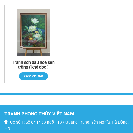
Tranh sơn dầu hoa sen
trắng ( khổ dọc )
Xem chi tiết
TRANH PHONG THỦY VIỆT NAM
Cơ sở 1: Số 8/ 1/ 33 ngõ 1137 Quang Trung, Yên Nghĩa, Hà Đông,
HN