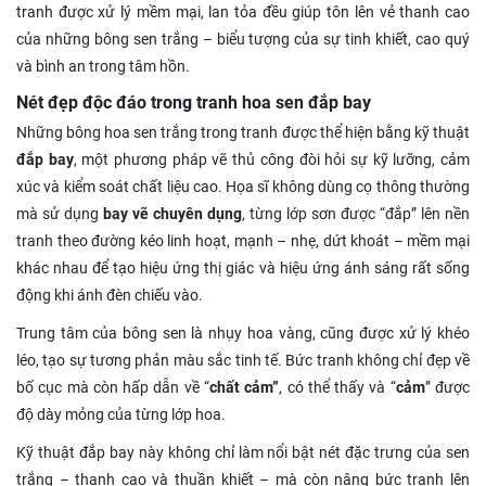
tranh được xử lý mềm mại, lan tỏa đều giúp tôn lên vẻ thanh cao
của những bông sen trắng – biểu tượng của sự tinh khiết, cao quý
và bình an trong tâm hồn.
Nét đẹp độc đáo trong tranh hoa sen đắp bay
Những bông hoa sen trắng trong tranh được thể hiện bằng kỹ thuật
đắp bay
, một phương pháp vẽ thủ công đòi hỏi sự kỹ lưỡng, cảm
xúc và kiểm soát chất liệu cao. Họa sĩ không dùng cọ thông thường
mà sử dụng
bay vẽ chuyên dụng
, từng lớp sơn được “đắp” lên nền
tranh theo đường kéo linh hoạt, mạnh – nhẹ, dứt khoát – mềm mại
khác nhau để tạo hiệu ứng thị giác và hiệu ứng ánh sáng rất sống
động khi ánh đèn chiếu vào.
Trung tâm của bông sen là nhụy hoa vàng, cũng được xử lý khéo
léo, tạo sự tương phản màu sắc tinh tế. Bức tranh không chỉ đẹp về
bố cục mà còn hấp dẫn về “
chất cảm”
, có thể thấy và “
cảm
” được
độ dày mỏng của từng lớp hoa.
Kỹ thuật đắp bay này không chỉ làm nổi bật nét đặc trưng của sen
trắng – thanh cao và thuần khiết – mà còn nâng bức tranh lên