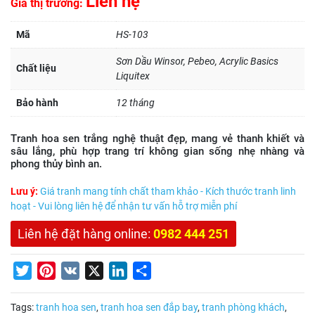
Liên hệ
Giá thị trường:
Mã
HS-103
Sơn Dầu Winsor, Pebeo, Acrylic Basics
Chất liệu
Liquitex
Bảo hành
12 tháng
Tranh hoa sen trắng nghệ thuật đẹp, mang vẻ thanh khiết và
sâu lắng, phù hợp trang trí không gian sống nhẹ nhàng và
phong thủy bình an.
Lưu ý:
Giá tranh mang tính chất tham khảo - Kích thước tranh linh
hoạt - Vui lòng liên hệ để nhận tư vấn hỗ trợ miễn phí
Liên hệ đặt hàng online:
0982 444 251
Twitter
Pinterest
VK
X
LinkedIn
Share
Tags:
tranh hoa sen
,
tranh hoa sen đắp bay
,
tranh phòng khách
,