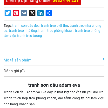
Liên hệ đặt hàng online:
0982 444 251
Twitter
Pinterest
VK
X
LinkedIn
Share
Tags:
tranh sơn dầu đẹp
,
tranh treo biệt thự
,
tranh treo nhà chung
cư
,
tranh treo nhà ống
,
tranh treo phòng khách
,
tranh treo phòng
làm việc
,
tranh treo tường
Mô tả sản phẩm
Đánh giá (0)
tranh sơn dầu adam eva
Tranh Sơn dầu Adam và Eva đây là một kiệt tác về tình yêu đôi lứa.
Tranh thích hợp treo phòng khách, đại sảnh công ty, nơi làm việc,
nhà hàng, khách sạn.