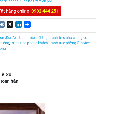
 hệ để nhận tư vấn hỗ trợ miễn phí
đặt hàng online:
0982 444 251
nterest
VK
X
LinkedIn
Share
sơn dầu đẹp
,
tranh treo biệt thự
,
tranh treo nhà chung cư
,
hà ống
,
tranh treo phòng khách
,
tranh treo phòng làm việc
,
ường
iê Su
 toan hàn.