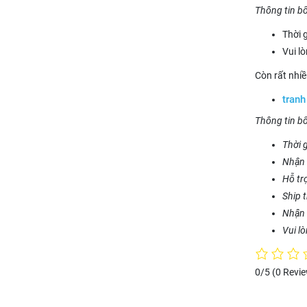
Thông tin b
Thời 
Vui l
Còn rất nhi
tranh
Thông tin b
Thời g
Nhận 
Hỗ tr
Ship 
Nhận 
Vui l
0/5
(0 Revi