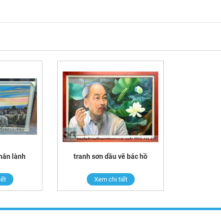
hân lành
tranh sơn dầu vẽ bác hồ
iết
Xem chi tiết