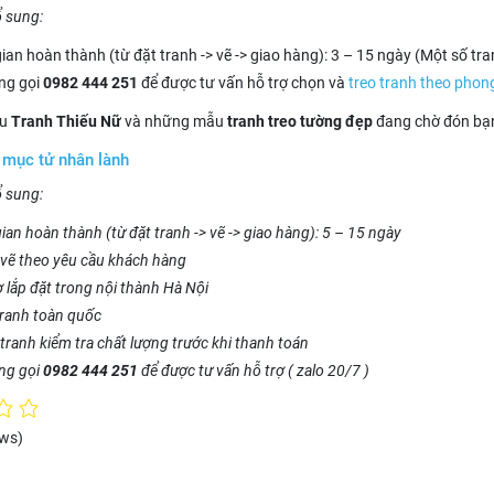
ổ sung:
gian hoàn thành (từ đặt tranh -> vẽ -> giao hàng): 3 – 15 ngày (Một số tra
òng gọi
0982 444 251
để được tư vấn hỗ trợ chọn và
treo tranh theo phon
ều
Tranh Thiếu Nữ
và những mẫu
tranh treo tường đẹp
đang chờ đón bạn
 mục tử nhân lành
ổ sung:
ian hoàn thành (từ đặt tranh -> vẽ -> giao hàng): 5 – 15 ngày
vẽ theo yêu cầu khách hàng
ợ lắp đặt trong nội thành Hà Nội
tranh toàn quốc
tranh kiểm tra chất lượng trước khi thanh toán
òng gọi
0982 444 251
để được tư vấn hỗ trợ ( zalo 20/7 )
ews)