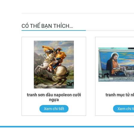
CÓ THỂ BẠN THÍCH…
tranh sơn dầu napoleon cưỡi
tranh mục tử n
ngựa
Xem chi tiết
Xem chi t