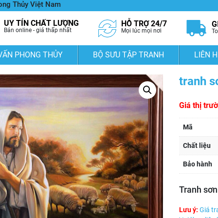
hong Thủy Việt Nam
UY TÍN CHẤT LƯỢNG
HỖ TRỢ 24/7
G
Bán online - giá thấp nhất
Mọi lúc mọi nơi
To
VẤN PHONG THỦY
BỘ SƯU TẬP TRANH
LIÊN H
tranh s
Giá thị trư
Mã
Chất liệu
Bảo hành
Tranh sơn
Lưu ý:
Giá tr