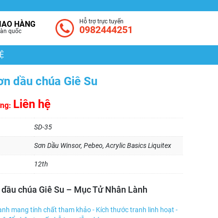
Hỗ trợ trực tuyến
IAO HÀNG
0982444251
àn quốc
Ệ
ơn dầu chúa Giê Su
Liên hệ
ờng:
SD-35
Sơn Dầu Winsor, Pebeo, Acrylic Basics Liquitex
12th
 dầu chúa Giê Su – Mục Tử Nhân Lành
anh mang tính chất tham khảo - Kích thước tranh linh hoạt -