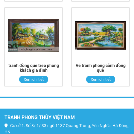
tranh đồng quê treo phòng
Vẽ tranh phong cảnh đồng
khách gia đình
quê
Xem chi tiết
Xem chi tiết
TRANH PHONG THỦY VIỆT NAM
Cơ sở 1: Số 8/ 1/ 33 ngõ 1137 Quang Trung, Yên Nghĩa, Hà Đông,
HN