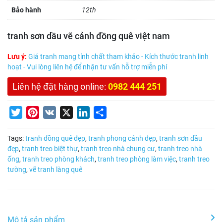
Bảo hành
12th
tranh sơn dầu vẽ cảnh đồng quê việt nam
Lưu ý:
Giá tranh mang tính chất tham khảo - Kích thước tranh linh
hoạt - Vui lòng liên hệ để nhận tư vấn hỗ trợ miễn phí
Liên hệ đặt hàng online:
0982 444 251
Twitter
Pinterest
VK
X
LinkedIn
Share
Tags:
tranh đồng quê đẹp
,
tranh phong cảnh đẹp
,
tranh sơn dầu
đẹp
,
tranh treo biệt thự
,
tranh treo nhà chung cư
,
tranh treo nhà
ống
,
tranh treo phòng khách
,
tranh treo phòng làm việc
,
tranh treo
tường
,
vẽ tranh làng quê
Mô tả sản phẩm