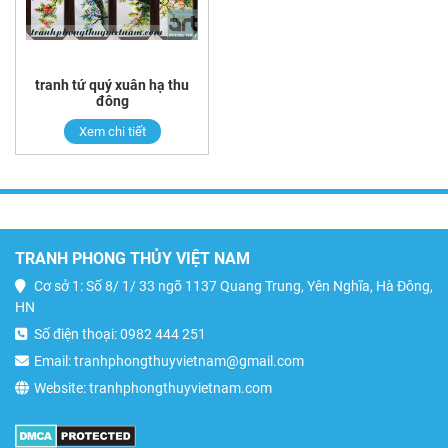
tranh tứ quý xuân hạ thu
đông
Xem chi tiết
TRANH PHONG THỦY VIỆT NAM
Cơ sở 1: Số 8/ 1/ 33 ngõ 1137 Quang Trung, Yên Nghĩa, Hà Đông,
HN
Số điện thoại: 0982 444 251
Email: tranhphongthuyvietnam@gmail.com
Website: tranhphongthuyvietnam.com