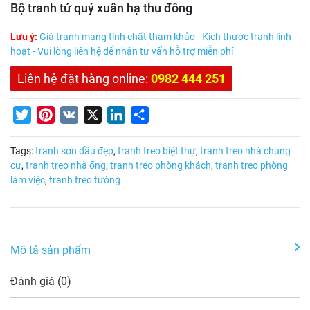
Bộ tranh tứ quý xuân hạ thu đông
Lưu ý:
Giá tranh mang tính chất tham khảo - Kích thước tranh linh
hoạt - Vui lòng liên hệ để nhận tư vấn hỗ trợ miễn phí
Liên hệ đặt hàng online:
0982 444 251
Twitter
Pinterest
VK
X
LinkedIn
Share
Tags:
tranh sơn dầu đẹp
,
tranh treo biệt thự
,
tranh treo nhà chung
cư
,
tranh treo nhà ống
,
tranh treo phòng khách
,
tranh treo phòng
làm việc
,
tranh treo tường
Mô tả sản phẩm
Đánh giá (0)