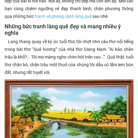
đẹp của bất kì nơi nào. Nơi ấy, không chỉ đẹp mà còn ấm áp. Mời các
bạn cùng chiêm ngưỡng vẻ đẹp thanh bình, chân phương thông
qua những bức
tranh vẽ phong cảnh làng quê
sau nhé.
Những bức tranh làng quê đẹp và mang nhiều ý
nghĩa
Lang thang quay về ký ức tuổi thơ, tôi chợt nhớ câu thơ nổi tiếng
trong bài thơ “Quê hương” của nhà thơ Giang Nam: “Ai bảo chăn
trâu là khổ?… Tôi mơ màng nghe chim hót trên cao…”. Quả thật, tuổi
thơ chăn bò, chăn trâu một thuở của chúng tôi dẫu có lấm lem bùn
đất, nhưng rất tuyệt vời.