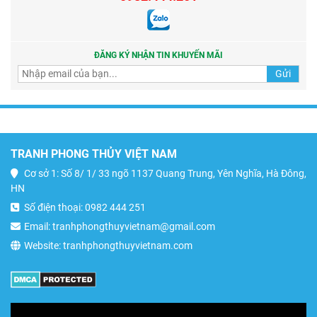
ĐĂNG KÝ NHẬN TIN KHUYẾN MÃI
TRANH PHONG THỦY VIỆT NAM
Cơ sở 1: Số 8/ 1/ 33 ngõ 1137 Quang Trung, Yên Nghĩa, Hà Đông,
HN
Số điện thoại: 0982 444 251
Email: tranhphongthuyvietnam@gmail.com
Website: tranhphongthuyvietnam.com