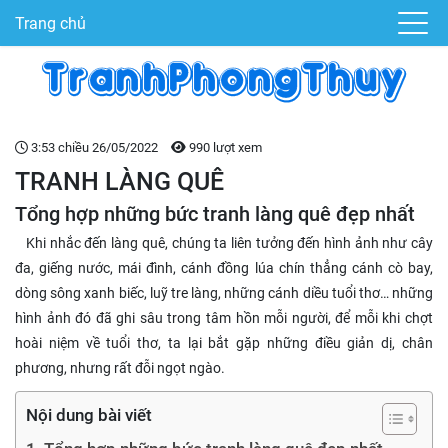
Trang chủ
3:53 chiều 26/05/2022
990 lượt xem
TRANH LÀNG QUÊ
Tổng hợp những bức tranh làng quê đẹp nhất
Khi nhắc đến làng quê, chúng ta liên tưởng đến hình ảnh như cây
đa, giếng nước, mái đình, cánh đồng lúa chín thẳng cánh cò bay,
dòng sông xanh biếc, luỹ tre làng, những cánh diều tuổi thơ… những
hình ảnh đó đã ghi sâu trong tâm hồn mỗi người, để mỗi khi chợt
hoài niệm về tuổi thơ, ta lại bắt gặp những điều giản dị, chân
phương, nhưng rất đỗi ngọt ngào.
Nội dung bài viết