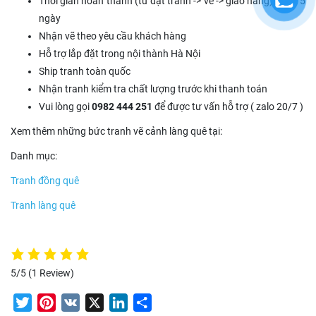
Thời gian hoàn thành (từ đặt tranh -> vẽ -> giao hàng): 5 – 15
ngày
Nhận vẽ theo yêu cầu khách hàng
Hỗ trợ lắp đặt trong nội thành Hà Nội
Ship tranh toàn quốc
Nhận tranh kiểm tra chất lượng trước khi thanh toán
Vui lòng gọi
0982 444 251
để được tư vấn hỗ trợ ( zalo 20/7 )
Xem thêm những bức tranh vẽ cảnh làng quê tại:
Danh mục:
Tranh đồng quê
Tranh làng quê
5/5
(1 Review)
Twitter
Pinterest
VK
X
LinkedIn
Share