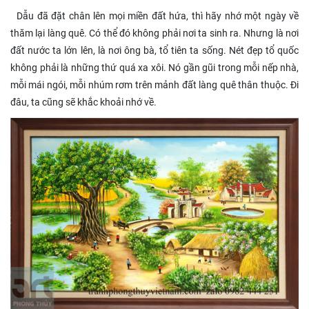
Dẫu đã đặt chân lên mọi miền đất hứa, thì hãy nhớ một ngày về
thăm lại làng quê. Có thể đó không phải nơi ta sinh ra. Nhưng là nơi
đất nước ta lớn lên, là nơi ông bà, tổ tiên ta sống. Nét đẹp tổ quốc
không phải là những thứ quá xa xôi. Nó gần gũi trong mỗi nếp nhà,
mỗi mái ngói, mỗi nhúm rơm trên mảnh đất làng quê thân thuộc. Đi
đâu, ta cũng sẽ khắc khoải nhớ về.