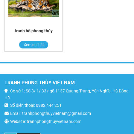
tranh hổ phong thủy
Xem chi tiết
TRANH PHONG THỦY VIỆT NAM
Cơ sở 1: Số 8/ 1/ 33 ngõ 1137 Quang Trung, Yên Nghĩa, Hà Đông,
HN
Số điện thoại: 0982 444 251
Email: tranhphongthuyvietnam@gmail.com
Website: tranhphongthuyvietnam.com