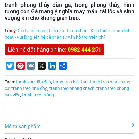
tranh phong thủy đàn gà, trong phong thủy, hình
tượng con Gà mang ý nghĩa may mắn, tài lộc và sinh
vượng khí cho không gian treo.
Lưu ý:
Giá tranh mang tính chất tham khảo - Kích thước tranh linh
hoạt - Vui lòng liên hệ để nhận tư vấn hỗ trợ miễn phí
Liên hệ đặt hàng online:
0982 444 251
Twitter
Pinterest
VK
X
LinkedIn
Share
Tags:
tranh sơn dầu đẹp
,
tranh treo biệt thự
,
tranh treo nhà chung
cư
,
tranh treo nhà ống
,
tranh treo phòng khách
,
tranh treo phòng
làm việc
,
tranh treo tường
Mô tả sản phẩm