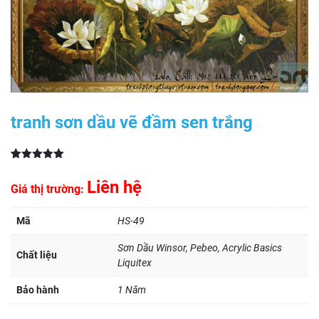
tranh sơn dầu vẽ đầm sen trắng
5.00
1
trên 5
dựa trên
Liên hệ
Giá thị trường:
đánh giá
Mã
HS-49
Sơn Dầu Winsor, Pebeo, Acrylic Basics
Chất liệu
Liquitex
Bảo hành
1 Năm