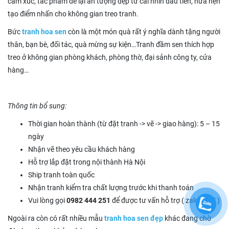
cảm xúc, tác phẩm để lại ấn tượng đẹp từ cái nhìn đầu tiên, hứa hẹn
tạo điểm nhấn cho không gian treo tranh.
Bức
tranh hoa sen
còn là một món quà rất ý nghĩa dành tặng người
thân, bạn bè, đối tác, quà mừng sự kiện…Tranh đầm sen thích hợp
treo ở không gian phòng khách, phòng thờ, đại sảnh công ty, cửa
hàng…
Thông tin bổ sung:
Thời gian hoàn thành (từ đặt tranh -> vẽ -> giao hàng): 5 – 15
ngày
Nhận vẽ theo yêu cầu khách hàng
Hỗ trợ lắp đặt trong nội thành Hà Nội
Ship tranh toàn quốc
Nhận tranh kiểm tra chất lượng trước khi thanh toán
Vui lòng gọi
0982 444 251
để được tư vấn hỗ trợ ( zalo 20/7 )
Ngoài ra còn có rất nhiều mẫu
tranh hoa sen đẹp
khác đang chờ