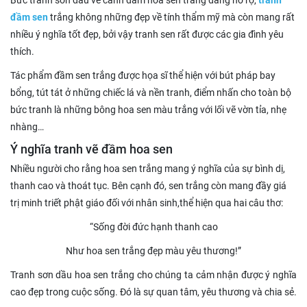
Bức tranh sơn dầu vẽ cảnh đầm hoa sen trắng đang nở rộ,
tranh
đầm sen
trắng không những đẹp về tính thẩm mỹ mà còn mang rất
nhiều ý nghĩa tốt đẹp, bởi vậy tranh sen rất được các gia đình yêu
thích.
Tác phẩm đầm sen trắng được họa sĩ thể hiện với bút pháp bay
bổng, tút tát ở những chiếc lá và nền tranh, điểm nhấn cho toàn bộ
bức tranh là những bông hoa sen màu trắng với lối vẽ vờn tỉa, nhẹ
nhàng…
Ý nghĩa tranh vẽ đầm hoa sen
Nhiều người cho rằng hoa sen trắng mang ý nghĩa của sự bình dị,
thanh cao và thoát tục. Bên cạnh đó, sen trắng còn mang đầy giá
trị minh triết phật giáo đối với nhân sinh,thể hiện qua hai câu thơ:
“Sống đời đức hạnh thanh cao
Như hoa sen trắng đẹp màu yêu thương!”
Tranh sơn dầu hoa sen trắng cho chúng ta cảm nhận được ý nghĩa
cao đẹp trong cuộc sống. Đó là sự quan tâm, yêu thương và chia sẻ.