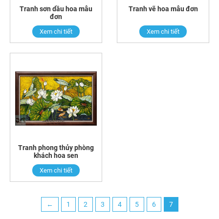
Tranh sơn dầu hoa mẫu
Tranh vẽ hoa mẫu đơn
đơn
Xem chi tiết
Xem chi tiết
Tranh phong thủy phòng
khách hoa sen
Xem chi tiết
←
1
2
3
4
5
6
7